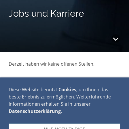
Jobs und Karriere
Derzeit haben wir keine offenen Stellen.
BEWERBUNGEN SENDEN
Diese Website benutzt
Cookies
, um Ihnen das
SIE BITTE AN FOLGENDE
beste Erlebnis zu ermöglichen. Weiterführende
Informationen erhalten Sie in unserer
ADRESSE:
Datenschutzerklärung
.
Geschäftsführung