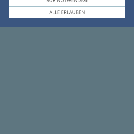
NUR NOTWENDIGE
MHG Hausverwaltung GmbH
ALLE ERLAUBEN
Landwehrstraße 39
80336 München
oder an
Thomas.heckel@mhg-hausverwaltung.de
Kontakt
Impressum
Cookies
Datenschutz
MHG Hausverwaltung GmbH
Landwehrstraße 39, 80336 München,
T +49 89 54 34 89 98 0, info@mhg-
hausverwaltung.de